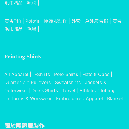
毛巾贈品
|
毛毯
|
廣告T恤
|
Polo恤
|
團體服製作
|
外套
|
戶外廣告帽
|
廣告
毛巾贈品
|
毛毯
|
Printing Shirts
All Apparel
|
T-Shirts
|
Polo Shirts
|
Hats & Caps
|
Quarter Zip Pullovers
|
Sweatshirts
|
Jackets &
Outerwear
|
Dress Shirts
|
Towel
|
Athletic Clothing
|
Uniforms & Workwear
|
Embroidered Apparel
|
Blanket
關於
團體服製作