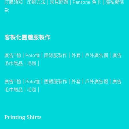
訂購須知
|
印刷方法
|
常見問題
|
Pantone 色卡
|
隱私權條
款
客製化團體服製作
廣告T恤
|
Polo恤
|
團隊服製作
|
外套
|
戶外廣告帽
|
廣告
毛巾贈品
|
毛毯
|
廣告T恤
|
Polo恤
|
團體服製作
|
外套
|
戶外廣告帽
|
廣告
毛巾贈品
|
毛毯
|
Printing Shirts