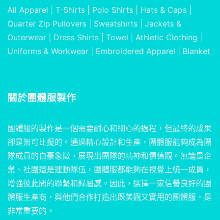
All Apparel
|
T-Shirts
|
Polo Shirts
|
Hats & Caps
|
Quarter Zip Pullovers
|
Sweatshirts
|
Jackets &
Outerwear
|
Dress Shirts
|
Towel
|
Athletic Clothing
|
Uniforms & Workwear
|
Embroidered Apparel
|
Blanket
關於
團體服製作
團體服的製作是一個需要耐心和細心的過程，但最終的成果
卻是無可比擬的。通過精心設計和生產，團體服能夠成為團
隊成員的自豪象徵，展現出團隊的精神和價值觀。無論是企
業、社團還是運動隊伍，團體服都能夠在視覺上統一成員，
增強彼此間的聯繫和歸屬感。因此，選擇一家信譽良好的團
體服生產商，與他們合作打造出既美觀又實用的團體服，是
非常重要的。