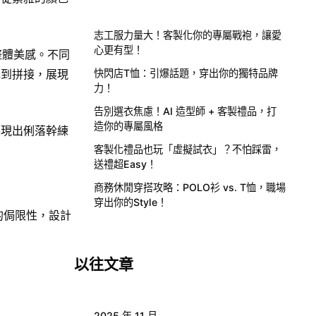
志工服力量大！客製化你的專屬戰袍，讓愛
心更有型！
整體美感。不同
色到拼接，展現
快閃店T恤：引爆話題，穿出你的獨特品牌
力！
告別選衣焦慮！AI 造型師 + 客製禮品，打
造你的專屬風格
展現出俐落幹練
客製化禮品也玩「虛擬試衣」？不怕踩雷，
送禮超Easy！
商務休閒穿搭攻略：POLO衫 vs. T恤，職場
穿出你的Style！
服的侷限性，設計
以往文章
2025 年 11 月