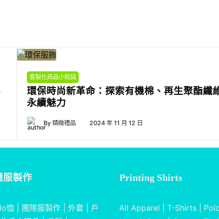
客製化商品小知識
客
環保時尚新革命：探索有機棉、再生聚酯纖
永續魅力
By
精緻禮品
2024 年 11 月 12 日
體服製作
Printing Shirts
lo恤
|
團隊服製作
|
外套
|
戶
All Apparel
|
T-Shirts
|
Polo