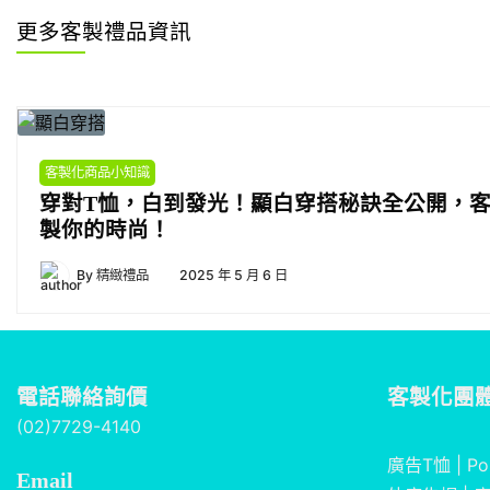
更多客製禮品資訊
客製化商品小知識
穿對T恤，白到發光！顯白穿搭秘訣全公開，
製你的時尚！
By
精緻禮品
2025 年 5 月 6 日
電話聯絡詢價
客製化團
(02)7729-4140
廣告T恤
|
Po
Email