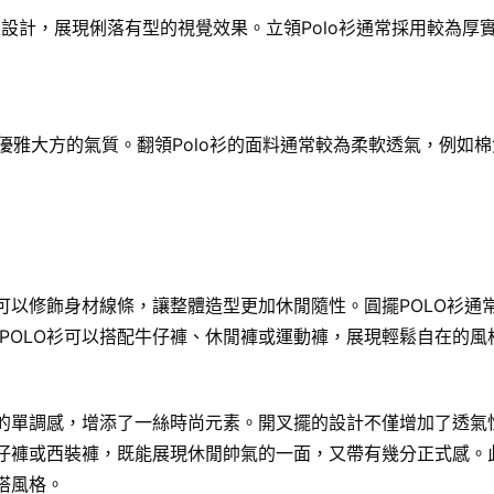
立設計，展現俐落有型的視覺效果。立領Polo衫通常採用較為厚
現優雅大方的氣質。翻領Polo衫的面料通常較為柔軟透氣，例如
可以修飾身材線條，讓整體造型更加休閒隨性。圓擺POLO衫通
POLO衫可以搭配牛仔褲、休閒褲或運動褲，展現輕鬆自在的風
的單調感，增添了一絲時尚元素。開叉擺的設計不僅增加了透氣性
牛仔褲或西裝褲，既能展現休閒帥氣的一面，又帶有幾分正式感。
搭風格。