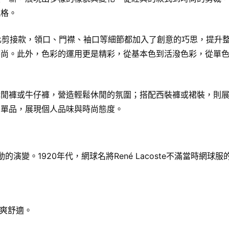
風格。
到變化剪接款，領口、門襟、袖口等細節都加入了創意的巧思，提升
與時尚。此外，色彩的運用更是精彩，從基本色到活潑色彩，從單
配休閒褲或牛仔褲，營造輕鬆休閒的氛圍；搭配西裝褲或裙裝，則
的單品，展現個人品味與時尚態度。
演變。1920年代，網球名將René Lacoste不滿當時網球
爽舒適。