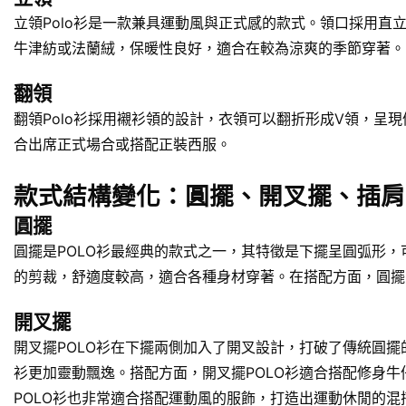
立領Polo衫是一款兼具運動風與正式感的款式。領口採用直
牛津紡或法蘭絨，保暖性良好，適合在較為涼爽的季節穿著。
翻領
翻領Polo衫採用襯衫領的設計，衣領可以翻折形成V領，呈
合出席正式場合或搭配正裝西服。
款式結構變化：圓擺、開叉擺、插肩
圓擺
圓擺是POLO衫最經典的款式之一，其特徵是下擺呈圓弧形，
的剪裁，舒適度較高，適合各種身材穿著。在搭配方面，圓擺
開叉擺
開叉擺POLO衫在下擺兩側加入了開叉設計，打破了傳統圓擺
衫更加靈動飄逸。搭配方面，開叉擺POLO衫適合搭配修身
POLO衫也非常適合搭配運動風的服飾，打造出運動休閒的混