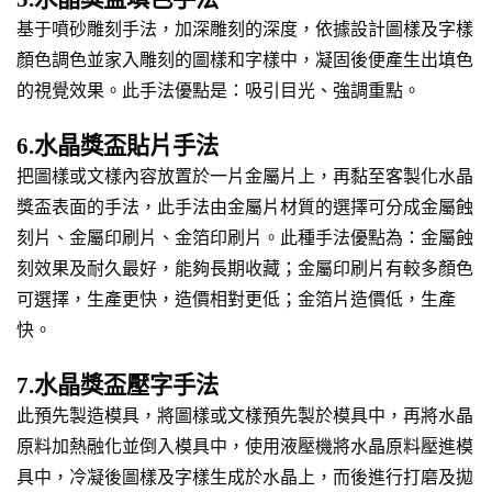
基于噴砂雕刻手法，加深雕刻的深度，依據設計圖樣及字樣
顏色調色並家入雕刻的圖樣和字樣中，凝固後便產生出填色
的視覺效果。此手法優點是：吸引目光、強調重點。
6.水晶獎盃貼片手法
把圖樣或文樣內容放置於一片金屬片上，再黏至客製化水晶
獎盃表面的手法，此手法由金屬片材質的選擇可分成金屬蝕
刻片、金屬印刷片、金箔印刷片。此種手法優點為：金屬蝕
刻效果及耐久最好，能夠長期收藏；金屬印刷片有較多顏色
可選擇，生產更快，造價相對更低；金箔片造價低，生產
快。
7.水晶獎盃壓字手法
此預先製造模具，將圖樣或文樣預先製於模具中，再將水晶
原料加熱融化並倒入模具中，使用液壓機將水晶原料壓進模
具中，冷凝後圖樣及字樣生成於水晶上，而後進行打磨及拋