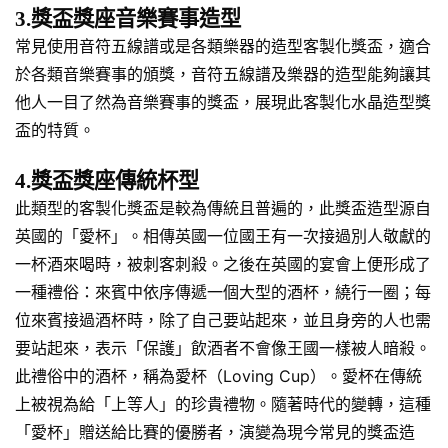
3.獎盃獎座音樂賽事造型
常見使用音符五線譜或是各類樂器的造型客製化獎盃，適合
於各類音樂賽事的頒獎，音符五線譜及樂器的造型能夠讓其
他人一目了然為音樂賽事的獎盃，展現此客製化水晶造型獎
盃的特質。
4.獎盃獎座傳統杯型
此類型的客製化獎盃是較為傳統且普遍的，此獎盃造型源自
英國的「愛杯」。相傳英國一位國王有一次接過別人敬獻的
一杯酒來喝時，被刺客刺殺。之後在英國的宴會上便形成了
一種禮俗：來賓中依序傳遞一個大型的酒杯，繞行一圈；每
位來賓接過酒杯時，除了自己要站起來，並且身旁的人也需
要站起來，表示「保護」飲酒者不會像王國一樣被人暗殺。
此禮俗中的酒杯，稱為愛杯（Loving Cup）。愛杯在傳統
上被視為給「上等人」的珍貴禮物。隨著時代的變轉，這種
「愛杯」贈送給比賽的優勝者，演變為現今常見的獎盃造