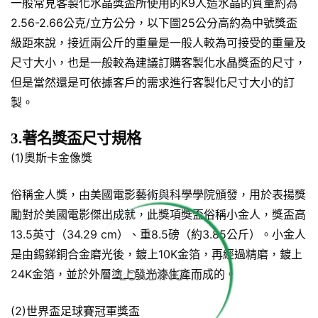
一般常見客製化水晶獎盃所使用的K9人造水晶的質量約為
2.56-2.66公克/立方公分，以下圖25公分高約為中號獎盃
級距來說，接近兩公斤的重量是一般人較為可接受的重量及
尺寸大小，也是一般較為建議訂購客製化水晶獎盃的尺寸，
但是當然還是可依據客戶的需求進行客製化尺寸大小的訂
製。
3.著名獎盃尺寸規格
(1)奧斯卡金像獎
俗稱金人獎，由美國電影藝術與科學學院頒發，用於表揚獎
勵對於美國電影傑出成就，此獎項獎盃俗稱小金人，獎盃高
13.5英寸（34.29 cm）、重8.5磅（約3.85公斤）。小金人
是由錫銻銅合金磨光後，鍍上10K金箔，再經過精磨，鍍上
LOADING...
24K金箔，並於外層塗上發光漆生產而成的。
(2)世界盃足球賽冠軍獎盃