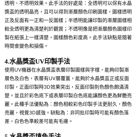
透明、不透明效果。此手法的好處是：全透明可以保有水晶
獎盃的透明晶亮，且可以得到漸層顏色印刷圖樣，圖樣透明
正及反面有一正和一反圖樣；半透明能讓印製的漸層圖樣相
較全透明更為清楚利於觀賞；不透明像是把漸層顏色圖樣印
製在紙張上一樣清楚，圖樣顏色彩度高。此手法缺點是隨著
時間會變色和損傷。
4.水晶獎盃UV印製手法
使用UV機器在水晶獎盃表層印製圖樣與字樣，能夠印製漸
層色及白色，表層有UV層覆蓋，能夠於水晶獎盃正或反面
印製，正面印製時3D效果突出，反面印製則色顏色飽滿清
楚。並且於彩色底下或表層印製白色底能讓顏色更為鮮艷亮
麗。此種手法優點為：顏色相較彩色印製手法更耐久，顏色
亮麗，視覺3D感強。缺點為：非同批印製時可能有顏色落
差，白色色準較差可能有毛邊。
5.水晶獎盃填色手法