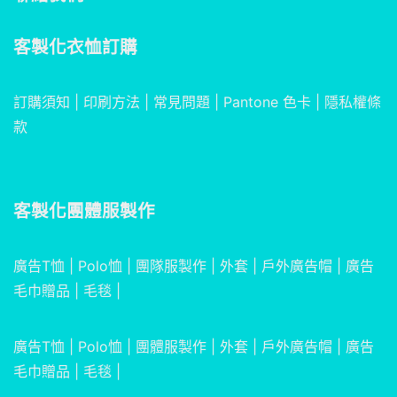
客製化衣恤訂購
訂購須知
|
印刷方法
|
常見問題
|
Pantone 色卡
|
隱私權條
款
客製化團體服製作
廣告T恤
|
Polo恤
|
團隊服製作
|
外套
|
戶外廣告帽
|
廣告
毛巾贈品
|
毛毯
|
廣告T恤
|
Polo恤
|
團體服製作
|
外套
|
戶外廣告帽
|
廣告
毛巾贈品
|
毛毯
|