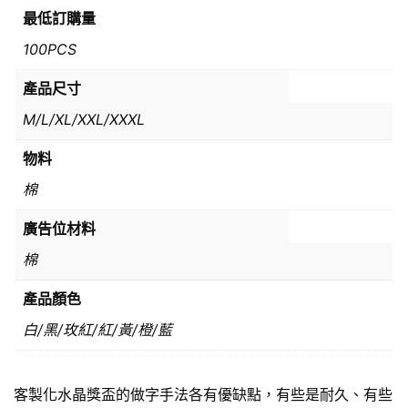
最低訂購量
100PCS
產品尺寸
M/L/XL/XXL/XXXL
物料
棉
廣告位材料
棉
產品顏色
白/黑/玫紅/紅/黃/橙/藍
客製化水晶獎盃的做字手法各有優缺點，有些是耐久、有些