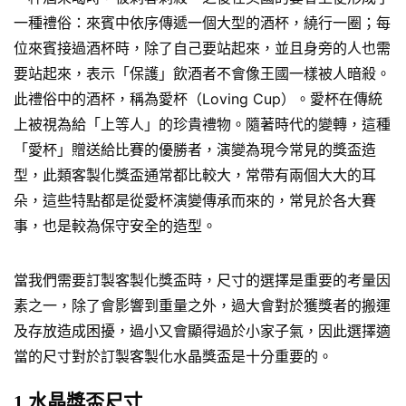
一種禮俗：來賓中依序傳遞一個大型的酒杯，繞行一圈；每
位來賓接過酒杯時，除了自己要站起來，並且身旁的人也需
要站起來，表示「保護」飲酒者不會像王國一樣被人暗殺。
此禮俗中的酒杯，稱為愛杯（Loving Cup）。愛杯在傳統
上被視為給「上等人」的珍貴禮物。隨著時代的變轉，這種
「愛杯」贈送給比賽的優勝者，演變為現今常見的獎盃造
型，此類客製化獎盃通常都比較大，常帶有兩個大大的耳
朵，這些特點都是從愛杯演變傳承而來的，常見於各大賽
事，也是較為保守安全的造型。
當我們需要訂製客製化獎盃時，尺寸的選擇是重要的考量因
素之一，除了會影響到重量之外，過大會對於獲獎者的搬運
及存放造成困擾，過小又會顯得過於小家子氣，因此選擇適
當的尺寸對於訂製客製化水晶獎盃是十分重要的。
1.水晶獎盃尺寸