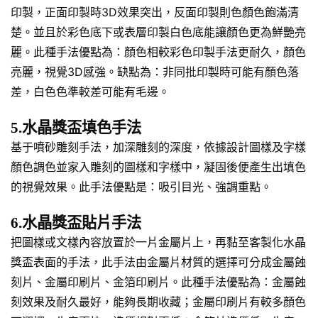
印製，正面印製時3D效果突出，反面印製則色顏色飽滿清
楚。並且於彩色底下或表層印製白色底能讓顏色更為鮮艷亮
麗。此種手法優點為：顏色相較彩色印製手法更耐久，顏色
亮麗，視覺3D感強。缺點為：非同批印製時可能有顏色落
差，白色色準較差可能有毛邊。
5.水晶獎盃填色手法
基于噴砂雕刻手法，加深雕刻的深度，依據設計圖樣及字樣
顏色調色並家入雕刻的圖樣和字樣中，凝固後便產生出填色
的視覺效果。此手法優點是：吸引目光、強調重點。
6.水晶獎盃貼片手法
把圖樣或文樣內容放置於一片金屬片上，再黏至客製化水晶
獎盃表面的手法，此手法由金屬片材質的選擇可分成金屬蝕
刻片、金屬印刷片、金箔印刷片。此種手法優點為：金屬蝕
刻效果及耐久最好，能夠長期收藏；金屬印刷片有較多顏色