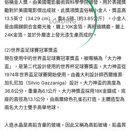
俗稱金人獎，由美國電影藝術與科學學院頒發，用於表揚獎
勵對於美國電影傑出成就，此獎項獎盃俗稱小金人，獎盃高
13.5英寸（34.29 cm）、重8.5磅（約3.85公斤）。小金人
LOADING...
是由錫銻銅合金磨光後，鍍上10K金箔，再經過精磨，鍍上
24K金箔，並於外層塗上發光漆生產而成的。
(2)世界盃足球賽冠軍獎盃
現在使用中的世界盃足球賽冠軍獎盃，被暱稱為「大力神
盃」，是第二代設計使用的世界杯足球賽獎盃，大力神盃從
1974年世界盃足球賽開始使用。由義大利設計師西爾維奧·
加扎尼加（Silvio Gazzaniga）設計。大力神盃的高度為
36.8公分，重量為6.1公斤。大力神獎盃採用18K金鑄成，底
座的直徑為13.1公分，由兩層綠色孔雀石打造，主體造型為
兩名大力士雙手高舉地球。
人造水晶是高鉛含量的玻璃，因此又稱為高鉛玻璃、鉛晶質